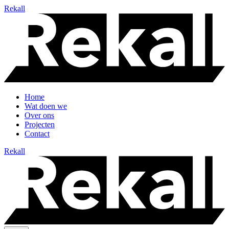
Rekall
Home
Wat doen we
Over ons
Projecten
Contact
Rekall